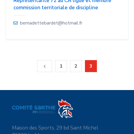
Représentante 72 au CA ligue et membre
commission territoriale de discipline
bernadettebardet@hotmail.fr
1
2
3
Maison des Sports, 29 bd Saint Michel