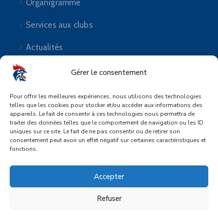
Organigramme
Services aux clubs
Actualités
Gérer le consentement
Pour offrir les meilleures expériences, nous utilisons des technologies
telles que les cookies pour stocker et/ou accéder aux informations des
Suivez-nous
appareils. Le fait de consentir à ces technologies nous permettra de
traiter des données telles que le comportement de navigation ou les ID
uniques sur ce site. Le fait de ne pas consentir ou de retirer son
consentement peut avoir un effet négatif sur certaines caractéristiques et
fonctions.
Accepter
Mentions légales
|
Plan de site
|
Politique de
confidentialité
Refuser
© Copyright 2023 – Design : Üna Design –
Développement :
Au Coin Du Web