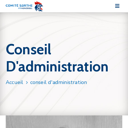
Le
comité
Conseil
Les
pratiques
D'administration
Les
commissions
Accueil
conseil d'administration
Sections
sportives
Communication
Documentation