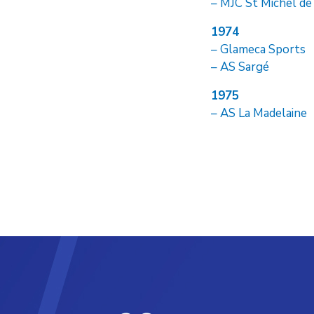
– MJC St Michel de
1974
– Glameca Sports
– AS Sargé
1975
– AS La Madelaine