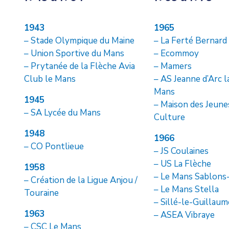
1943
1965
– Stade Olympique du Maine
– La Ferté Bernard
– Union Sportive du Mans
– Ecommoy
– Prytanée de la Flèche Avia
– Mamers
Club le Mans
– AS Jeanne d’Arc l
Mans
1945
– Maison des Jeunes
– SA Lycée du Mans
Culture
1948
1966
– CO Pontlieue
– JS Coulaines
– US La Flèche
1958
– Le Mans Sablons
– Création de la Ligue Anjou /
– Le Mans Stella
Touraine
– Sillé-le-Guillaum
1963
– ASEA Vibraye
– CSC Le Mans