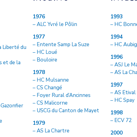
1976
1993
– ALC Yvré le Pôlin
– HC Bonn
1977
1994
– Entente Samp La Suze
– HC Aubi
a Liberté du
– HC Loué
1996
– Bouloire
 et de la
– ASJ Le M
1978
– AS La Ch
– HC Mulsanne
1997
– CS Changé
– AS Etival
– Foyer Rural d’Ancinnes
– HC Spay
– CS Malicorne
-Gazonfier
– USCG du Canton de Mayet
1998
– ECV 72
e
1979
– AS La Chartre
2000