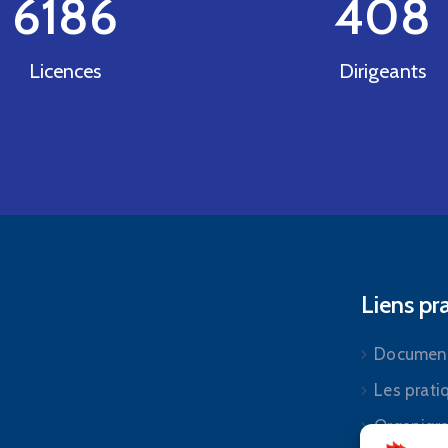
6186
408
Licences
Dirigeants
Liens pr
Document
Les prati
Organig