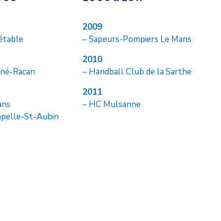
2009
étable
– Sapeurs-Pompiers Le Mans
2010
gné-Racan
– Handball Club de la Sarthe
2011
ans
– HC Mulsanne
apelle-St-Aubin