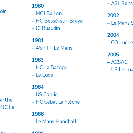
– ASL Rena
1980
oir
– MCJ Ballon
2002
– HC Bessé-sur-Braye
– Le Mans 
– JC Ruaudin
2004
1981
– CO Luché
e
– ASPTT Le Mans
2005
1983
– ACSAC
– HC La Bazoge
– US Le Lu
– Le Lude
1984
– US Conlie
arthe
– HC Cebal La Flèche
 MJC Le
1986
– Le Mans Handball