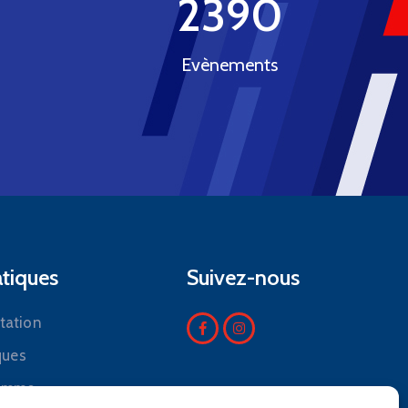
2390
Evènements
atiques
Suivez-nous
ation
ques
ramme