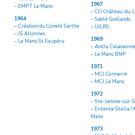
1967
– EMPT Le Mans
– CO Château-du-L
1964
– Sablé Goélands
– Création du Comité Sarthe
– UJLRS
– JS Allonnes
1969
– Le Mans St Exupéry
– Anille Calaisienn
– Le Mans BNP
1971
– MCJ Connerré
– MCJ Le Mans
1972
– Ste-Jamme-sur-S
– Entente Stella /
Mans
1973