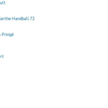
ult
Sarthe Handball 72
-Pringé
art