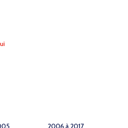
ui
2005
2006 à 2017