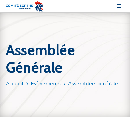
Le
comité
Assemblée
Les
pratiques
Générale
Les
commissions
Accueil
Evènements
Assemblée générale
Sections
sportives
Communication
Documentation