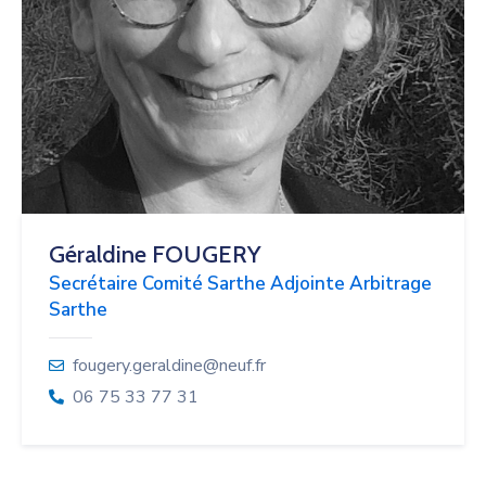
Géraldine FOUGERY
Secrétaire Comité Sarthe Adjointe Arbitrage
Sarthe
fougery.geraldine@neuf.fr
06 75 33 77 31