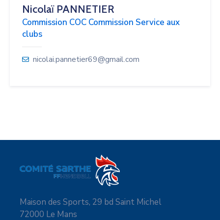
Nicolaï PANNETIER
Commission COC Commission Service aux
clubs
nicolai.pannetier69@gmail.com
Maison des Sports, 29 bd Saint Michel
72000 Le Mans