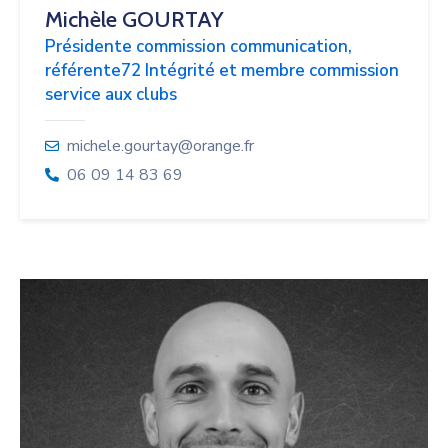
Michèle GOURTAY
Présidente commission communication,
référente72 Intégrité et membre commission
service aux clubs
michele.gourtay@orange.fr
06 09 14 83 69