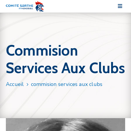
Le
comité
Commision
Les
pratiques
Services Aux Clubs
Les
commissions
Accueil
commision services aux clubs
Sections
sportives
Communication
Documentation