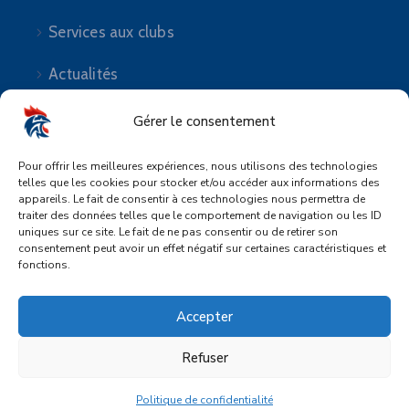
Services aux clubs
Actualités
Gérer le consentement
Pour offrir les meilleures expériences, nous utilisons des technologies
telles que les cookies pour stocker et/ou accéder aux informations des
Suivez-nous
appareils. Le fait de consentir à ces technologies nous permettra de
traiter des données telles que le comportement de navigation ou les ID
uniques sur ce site. Le fait de ne pas consentir ou de retirer son
consentement peut avoir un effet négatif sur certaines caractéristiques et
fonctions.
Accepter
Mentions légales
|
Plan de site
|
Politique de
confidentialité
Refuser
© Copyright 2023 – Design : Üna Design –
Développement :
Au Coin Du Web
Politique de confidentialité