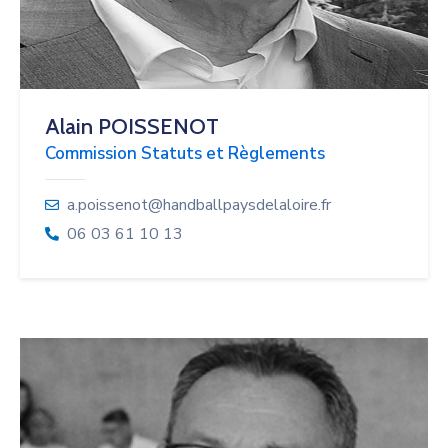
Alain POISSENOT
Commission Statuts et Règlements
a.poissenot@handballpaysdelaloire.fr
06 03 61 10 13