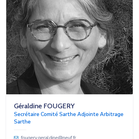
Géraldine FOUGERY
Secrétaire Comité Sarthe Adjointe Arbitrage
Sarthe
fougery.geraldine@neuf.fr